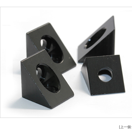
安全設備配件CNC加工
螺柱車床
不鏽鋼件CNC加工
鋁件車床
鋁件CNC加工
銅件車床
銅（tóng）件CNC加工
銷軸車床
[上一個