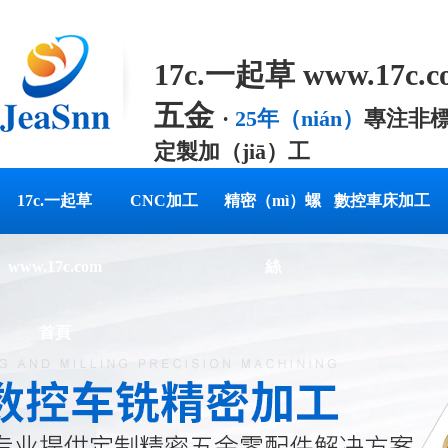
17c.一起草 www.17c.
五金
·
25年（nián）
專注非標
定製加（jiā）工
專業提供定製精密（mì）
17c.一起草
CNC加工
精密（mì）螺
數控車床加工
www.17c.com
絲
首頁