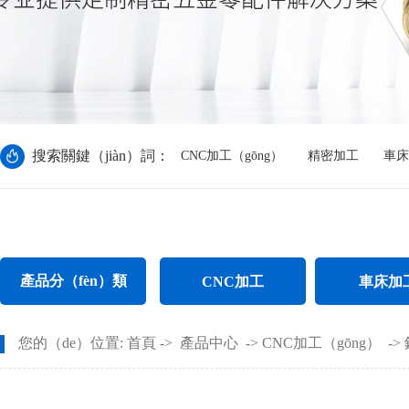
搜索關鍵（jiàn）詞：
CNC加工（gōng）
精密加工
車床
產品分（fèn）類
CNC加工
車床加
CNC電腦鑼加（jiā）工
不鏽鋼件車（chē）
您的（de）位置:
首頁
->
產品中心
->
CNC加工（gōng）
->
CNC長軸加工
螺母車床加（j