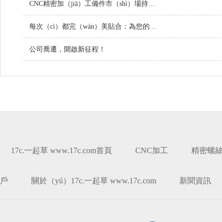
CNC精密加（jiā）工備件市（shì）場持續增長，技術創新引領行業未來
每次（cì）都完（wán）美貼合：為您的項目定製螺絲
公司喬遷，開啟新征程！
17c.一起草 www.17c.com首頁
CNC加工
精密螺
戶
關於（yú）17c.一起草 www.17c.com
新聞資訊