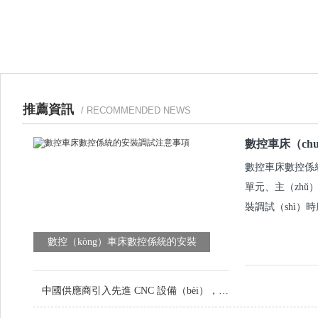
推薦資訊
/ RECOMMENDED NEWS
數控車床（ch
數控車床數控係統
單元、主（zh
裝調試（shì）
數控（kòng）車床數控係統的安裝
（zhuāng）調試注意事項
中國供應商引入先進 CNC 設備（bèi），提升定製（zhì）金屬零件品（pǐn）質